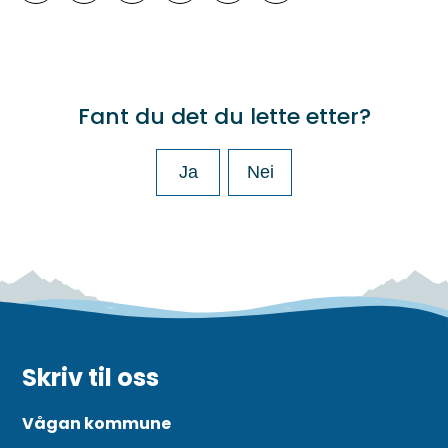
Abonner på RSS
Skriv ut
Del på Facebook
Del på Twitter
Del på LinkedIn
Tips en venn
Fant du det du lette etter?
Ja
Nei
Skriv til oss
Vågan kommune