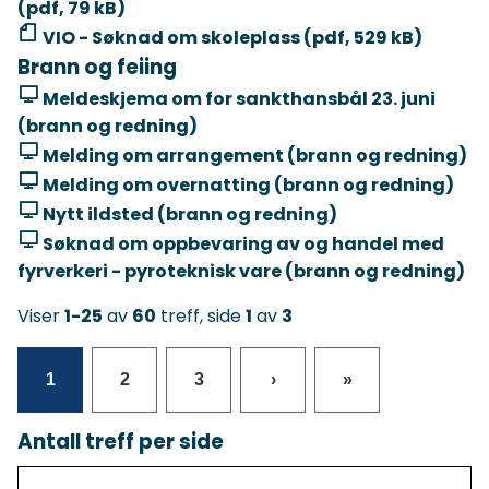
(pdf, 79 kB)
VIO - Søknad om skoleplass (pdf, 529 kB)
Brann og feiing
Meldeskjema om for sankthansbål 23. juni
(brann og redning)
Melding om arrangement (brann og redning)
Melding om overnatting (brann og redning)
Nytt ildsted (brann og redning)
Søknad om oppbevaring av og handel med
fyrverkeri - pyroteknisk vare (brann og redning)
Viser
1-25
av
60
treff, side
1
av
3
1
2
3
›
»
Antall treff per side