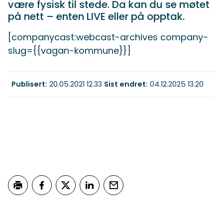
være fysisk til stede. Da kan du se møtet
på nett – enten LIVE eller på opptak.
[companycast:webcast-archives company-
slug={{vagan-kommune}}]
Publisert
20.05.2021 12.33
Sist endret
04.12.2025 13.20
Skriv ut
Del på Facebook
Del på Twitter
Del på LinkedIn
Tips en venn