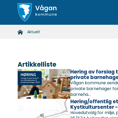
Vågan
Du
Aktuelt
kommune
er
her:
Artikkelliste
Høring av forslag t
private barnehage
Vågan kommune sender fo
private barnehager for 
barneha...
Høring/offentlig e
Kystkultursenter -
Hovedutvalg for miljø, 