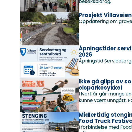
besøksbidrag.
Prosjekt Villaveie
Oppdatering om gravepr
Åpningstider serv
2026
Åpningstid Servicetorg
Ikke gå glipp av s
elsparkesykkel
Hvert år går mange un
kunne vært unngått. Fø
Midlertidig steng
Food Truck Festiva
I forbindelse med Food 