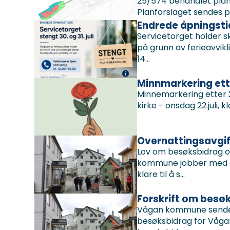
25/574 behandlet planf
Planforslaget sendes på
Endrede åpningstide
Servicetorget holder skr
på grunn av ferieavvikli
14...
Minnmarkering ette
Minnemarkering etter 2
kirke - onsdag 22.juli, 
Overnattingsavgift
Lov om besøksbidrag og n
kommune jobber med å 
klare til å s...
Forskrift om bes
Vågan kommune sender 
besøksbidrag for Vågan