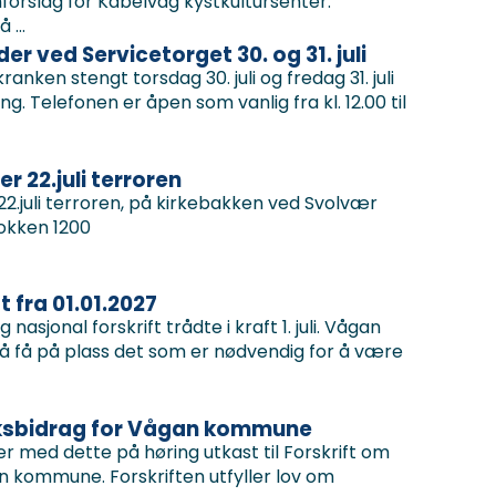
orslag for Kabelvåg kystkultursenter.
 ...
r ved Servicetorget 30. og 31. juli
anken stengt torsdag 30. juli og fredag 31. juli
ng. Telefonen er åpen som vanlig fra kl. 12.00 til
r 22.juli terroren
2.juli terroren, på kirkebakken ved Svolvær
klokken 1200
 fra 01.01.2027
asjonal forskrift trådte i kraft 1. juli. Vågan
få på plass det som er nødvendig for å være
øksbidrag for Vågan kommune
med dette på høring utkast til Forskrift om
 kommune. Forskriften utfyller lov om