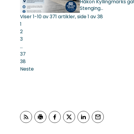
Håkon Kyllingmarks gate s
Stenging...
Viser
1-10
av
371
artikler,
side
1
av
38
1
2
3
...
37
38
Neste
Abonner på RSS
Skriv ut
Del på Facebook
Del på Twitter
Del på LinkedIn
Tips en venn