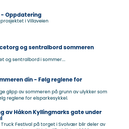
n - Oppdatering
osjektet i Villaveien
icetorg og sentralbord sommeren
et og sentralbord i sommer….
ommeren din - Følg reglene for
ge glipp av sommeren på grunn av ulykker som
lg reglene for elsparkesykkel.
ing av Håkon Kyllingmarks gate under
l
Truck Festival på torget i Svolvær blir deler av