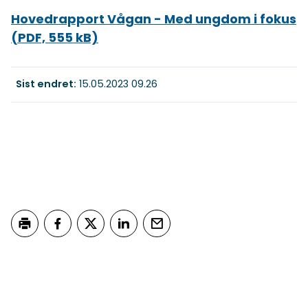
Hovedrapport Vågan - Med ungdom i fokus
(PDF, 555 kB)
Sist endret
15.05.2023 09.26
Skriv ut
Del på Facebook
Del på Twitter
Del på LinkedIn
Tips en venn