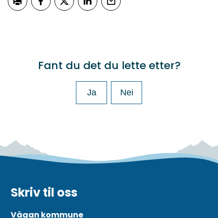
Skriv ut
Del på Facebook
Del på Twitter
Del på LinkedIn
Tips en venn
Fant du det du lette etter?
Ja
Nei
Skriv til oss
Vågan kommune