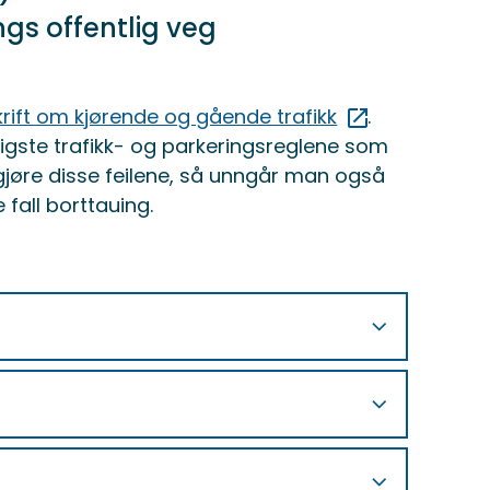
ngs offentlig veg
krift om kjørende og gående trafikk
.
tigste trafikk- og parkeringsreglene som
gjøre disse feilene, så unngår man også
e fall borttauing.