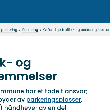
 parkering
Parkering
Offentlige trafikk- og parkeringsbest
kk- og
temmelser
ommune har et todelt ansvar;
lbyder av
parkeringsplasser
,
 2) håndhever av en del