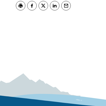
Skriv ut
Del på Facebook
Del på Twitter
Del på LinkedIn
Tips en venn