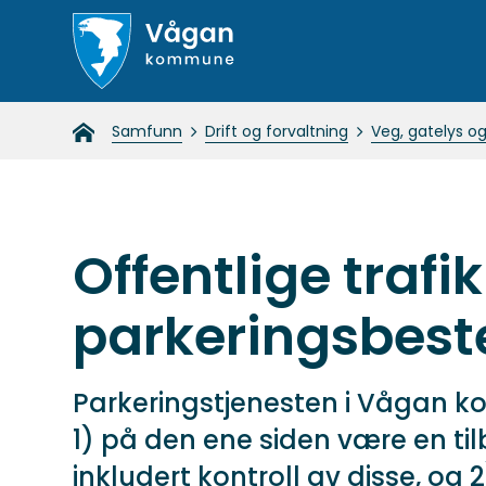
Vågan
Du
Samfunn
Drift og forvaltning
Veg, gatelys og
kommune
er
her:
Offentlige trafi
parkeringsbes
Parkeringstjenesten i Vågan k
1) på den ene siden være en ti
inkludert kontroll av disse, og