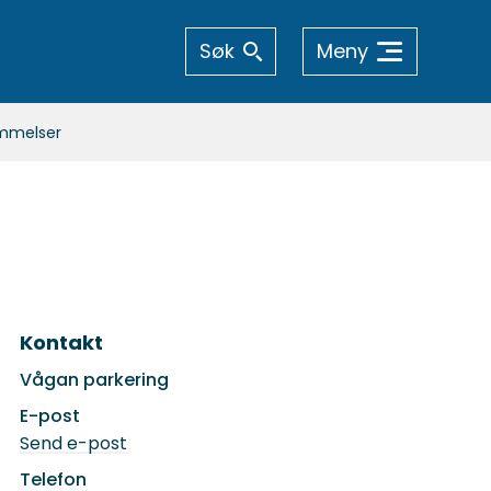
Søk
Meny
emmelser
Kontakt
Vågan parkering
E-post
til
Send e-post
Vågan
parkering
Telefon