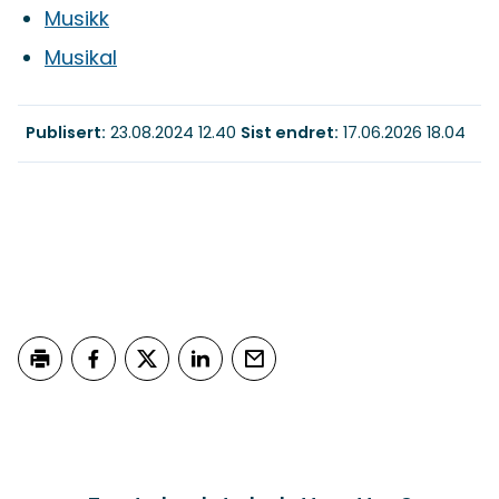
Musikk
Musikal
Publisert
23.08.2024 12.40
Sist endret
17.06.2026 18.04
Skriv ut
Del på Facebook
Del på Twitter
Del på LinkedIn
Tips en venn