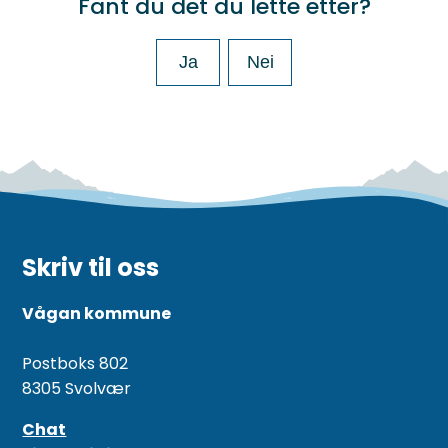
Fant du det du lette etter?
Ja
Nei
Skriv til oss
Vågan kommune
Postboks 802
8305 Svolvær
Chat